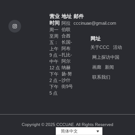
营业
地址
邮件
I
时间
阿拉
cccinuae@gmail.com
n
伯联
周一
s
t
合酋
至周
网址
a
长国-
五：
g
关于CCC
活动
阿布
上午
r
a
扎比-
9 点 –
网上探访中国
m
阿尔
中午
画廊
新闻
纳赫
12 点
扬-努
下午
联系我们
沙什
2 点 –
街9号
下午
5 点
Copyright © 2025 CCCUAE. All Rights Reserved
简体中文